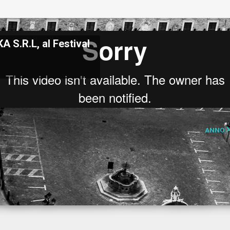
A S.R.L, al Festival
6
ANNO