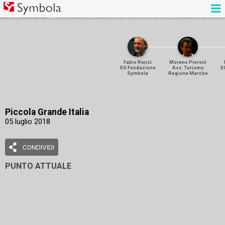
Fabio Renzi
Moreno Pieroni
SG Fondazione
Ass. Turismo
S
Symbola
Regione Marche
Piccola Grande Italia
05 luglio 2018
CONDIVIDI
PUNTO ATTUALE